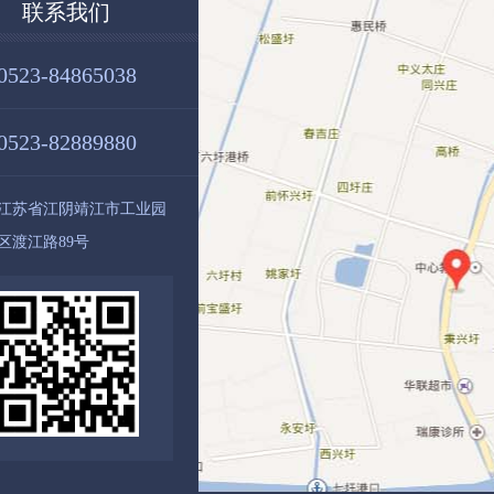
联系我们
0523-84865038
0523-82889880
江苏省江阴靖江市工业园
区渡江路89号