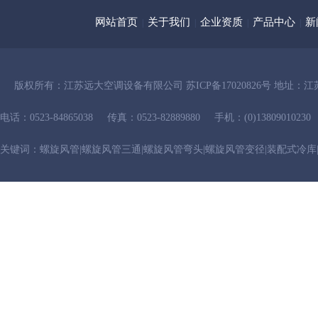
网站首页
关于我们
企业资质
产品中心
新
|
|
|
|
版权所有：
江苏远大空调设备有限公司
苏ICP备17020826号
地址：江
电话：0523-84865038
传真：0523-82889880
手机：(0)13809010230
关键词：
螺旋风管
|
螺旋风管三通
|
螺旋风管弯头
|
螺旋风管变径
|
装配式冷库