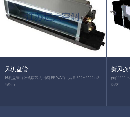
风机盘管
新风换
风机盘管（卧式暗装无回箱 FP-WA I） 风量 350~ 2500m 3
grqhl26
/h&nbs...
热交...