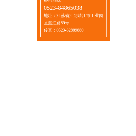
咨询热线
0523-84865038
地址：江苏省江阴靖江市工业园
区渡江路89号
传真：0523-82889880