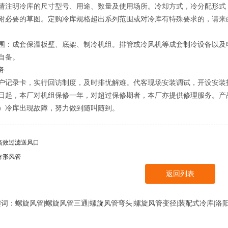
请注明冷库的尺寸型号、用途、数量及使用场所。冷却方式，冷分配形式
附必要的草图。定购冷库规格超出系列范围或对冷库有特殊要求的，请来
围：成套保温板壁、底架、制冷机组。排管或冷风机等成套制冷设备以及
自备。
务
户记录卡，实行回访制度，及时排忧解难。代客现场安装调试，开设安装
日起，本厂对机组保修一年，对超过保修期者，本厂亦提供修理服务。产
）冷库出现故障，努力做到随叫随到。
高效过滤送风口
方形风管
返回列表
键词：
螺旋风管
|
螺旋风管三通
|
螺旋风管弯头
|
螺旋风管变径
|
装配式冷库
|
洛