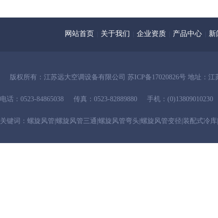
网站首页
关于我们
企业资质
产品中心
新
|
|
|
|
版权所有：
江苏远大空调设备有限公司
苏ICP备17020826号
地址：江
电话：0523-84865038
传真：0523-82889880
手机：(0)13809010230
关键词：
螺旋风管
|
螺旋风管三通
|
螺旋风管弯头
|
螺旋风管变径
|
装配式冷库