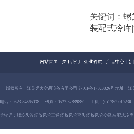
关键词：
螺
装配式冷库
|
网站首页
关于我们
企业资质
产品中心
新
|
|
|
|
版权所有：
江苏远大空调设备有限公司
苏ICP备17020826号
地址：江
电话：0523-84865038
传真：0523-82889880
手机：(0)13809010230
关键词：
螺旋风管
|
螺旋风管三通
|
螺旋风管弯头
|
螺旋风管变径
|
装配式冷库