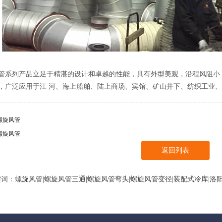
管系列产品立足于精湛的设计和卓越的性能，具有外型美观，沿程风阻小
，广泛应用于江 河、海上船舶、陆上商场、宾馆、矿山井下、纺织工业
螺旋风管
螺旋风管
返回列表
键词：
螺旋风管
|
螺旋风管三通
|
螺旋风管弯头
|
螺旋风管变径
|
装配式冷库
|
洛