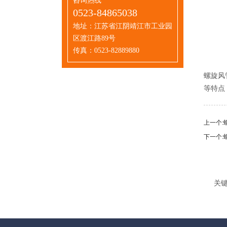
咨询热线
0523-84865038
地址：江苏省江阴靖江市工业园
区渡江路89号
传真：0523-82889880
螺旋风
等特点
上一个:
下一个:
关